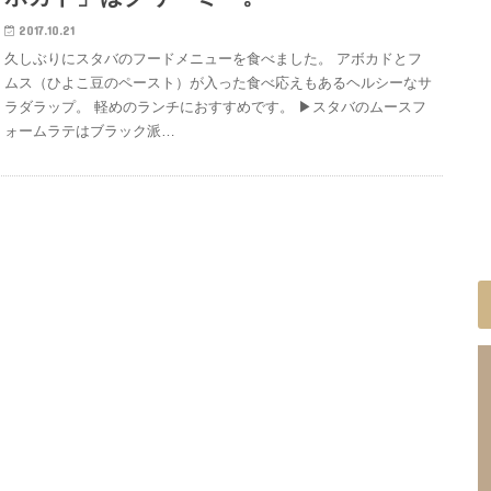
2017.10.21
久しぶりにスタバのフードメニューを食べました。 アボカドとフ
ムス（ひよこ豆のペースト）が入った食べ応えもあるヘルシーなサ
ラダラップ。 軽めのランチにおすすめです。 ▶︎スタバのムースフ
ォームラテはブラック派…