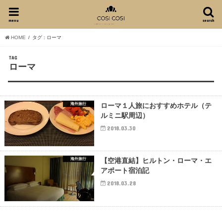
menu
search
HOME
タグ : ローマ
TAG
ローマ
海外旅行
ローマ１人旅におすすめホテル（テ
ルミニ駅周辺）
2018.03.30
海外旅行
【空港直結】ヒルトン・ローマ・エ
アポート宿泊記
2018.03.28