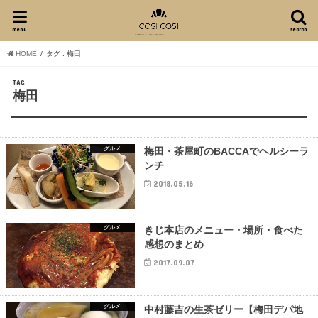
menu
search
HOME
タグ : 梅田
TAG
梅田
グルメ
梅田・茶屋町のBACCAでヘルシーラ
ンチ
2018.05.16
グルメ
きじ本店のメニュー・場所・食べた
感想のまとめ
2017.09.07
グルメ
中村藤吉の生茶ゼリー【梅田デパ地