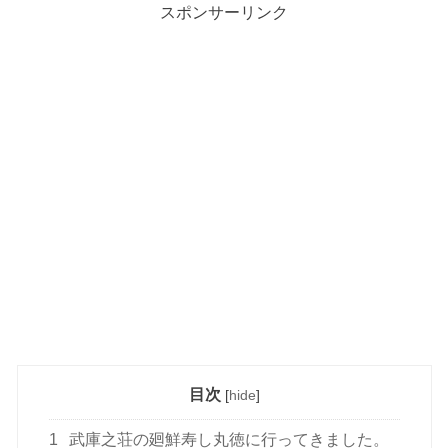
スポンサーリンク
目次
[
hide
]
1
武庫之荘の廻鮮寿し丸徳に行ってきました。