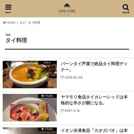
menu
search
HOME
タグ : タイ料理
TAG
タイ料理
グルメ
バーンタイ芦屋で絶品タイ料理ディ
ナー。
2018.02.28
食べてみた
ヤマモリ食品タイカレーレッドは本
格的な辛さが癖になる。
2017.11.15
食べてみた
イオン冷凍食品「カオガパオ」は本