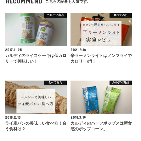
RECOMMEND
こちらの記事も人気です。
カルディ商品
食べてみた
2017.11.25
2021.9.16
カルディのライスケーキは低カロ
辛ラーメンライトはノンフライで
リーで美味しい！
カロリーoff！
食べてみた
カルディ商品
2018.2.10
2018.3.19
ライ麦パンの美味しい食べ方！合
カルディのハーフポップスは新食
う食材は？
感のポップコーン。