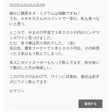
2017年11月15日 6:39 PM
確かに糖質８４．１グラムは強敵ですね！
でも、ＡＫＫＯさんのコメントで一安心。私も食べな
いと思う。
ところで、やまや六甲道で３本２０００円のリンデマ
ンズワイン見つけました。
ただ、赤３種は売り切れでした。（涙）
先日迄、通常コーナーで１本１０００円位。その時買
った２本はもう飲んでしまった。
友人にガメイヌーボーもらって飲んでます。栓を抜い
て数日した方が美味しい。
このブログのおかげで、ワインに目覚め、最近は必ず
〆にワイン飲んでます。
ヒマジン
返信する