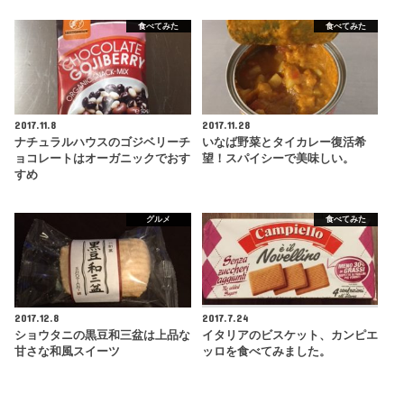
食べてみた
食べてみた
2017.11.8
2017.11.28
ナチュラルハウスのゴジベリーチ
いなば野菜とタイカレー復活希
ョコレートはオーガニックでおす
望！スパイシーで美味しい。
すめ
グルメ
食べてみた
2017.12.8
2017.7.24
ショウタニの黒豆和三盆は上品な
イタリアのビスケット、カンピエ
甘さな和風スイーツ
ッロを食べてみました。