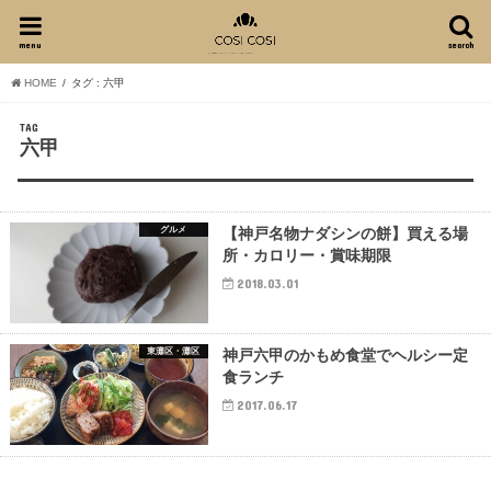
menu
search
HOME
タグ : 六甲
TAG
六甲
グルメ
【神戸名物ナダシンの餅】買える場
所・カロリー・賞味期限
2018.03.01
東灘区・灘区
神戸六甲のかもめ食堂でヘルシー定
食ランチ
2017.06.17