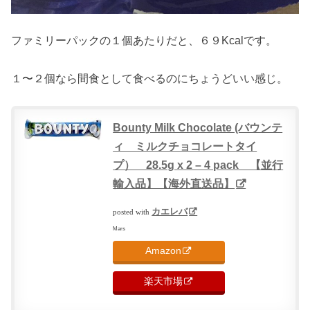
ファミリーパックの１個あたりだと、６９Kcalです。
１〜２個なら間食として食べるのにちょうどいい感じ。
Bounty Milk Chocolate (バウンテ
ィ ミルクチョコレートタイ
プ） 28.5g x 2 – 4 pack 【並行
輸入品】【海外直送品】
カエレバ
posted with
Mars
Amazon
楽天市場