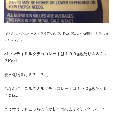
（購入したのはオーストラリアなので、KcalではなくKj表記。計算しま
すと・・。）
バウンティミルクチョコレートは１００gあたり４８２．
７Kcal
。
炭水化物量は５７．７g。
ちなみに、森永のミルクチョコレートは１００gあたり５
７０kcal。
どう考えてもこっちの方が甘く感じますが、バウンティ