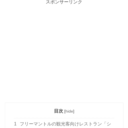
スポンサーリンク
目次
[
hide
]
1
フリーマントルの観光客向けレストラン「シ