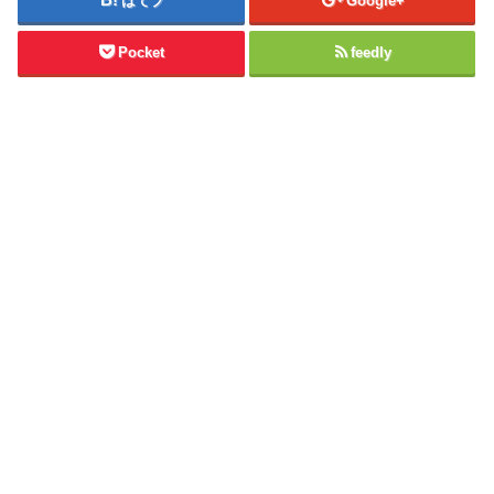
はてブ
Google+
Pocket
feedly