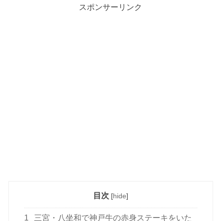
スポンサーリンク
目次
[
hide
]
1
三宮・八坐和で神戸牛の赤身ステーキをいた