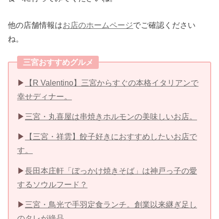
他の店舗情報は
お店のホームページ
でご確認ください
ね。
三宮おすすめグルメ
▶︎
【R Valentino】三宮からすぐの本格イタリアンで
幸せディナー。
▶︎
三宮・丸喜屋は串焼きホルモンの美味しいお店。
▶︎
【三宮・祥雲】餃子好きにおすすめしたいお店で
す。
▶︎
長田本庄軒「ぼっかけ焼きそば」は神戸っ子の愛
するソウルフード？
▶︎
三宮・鳥光で手羽定食ランチ。創業以来継ぎ足し
のタレが絶品。