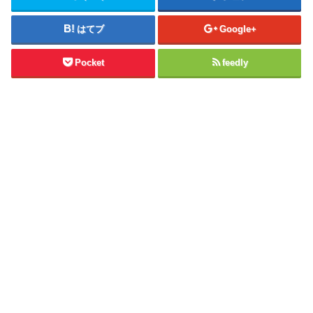
はてブ
Google+
Pocket
feedly