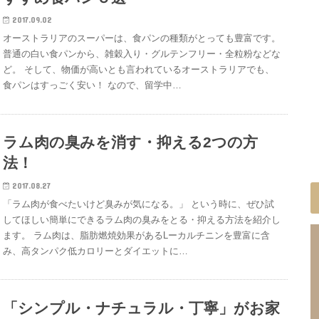
2017.09.02
オーストラリアのスーパーは、食パンの種類がとっても豊富です。
普通の白い食パンから、雑穀入り・グルテンフリー・全粒粉などな
ど。 そして、物価が高いとも言われているオーストラリアでも、
食パンはすっごく安い！ なので、留学中…
ラム肉の臭みを消す・抑える2つの方
法！
2017.08.27
「ラム肉が食べたいけど臭みが気になる。」 という時に、ぜひ試
してほしい簡単にできるラム肉の臭みをとる・抑える方法を紹介し
ます。 ラム肉は、脂肪燃焼効果があるLーカルチニンを豊富に含
み、高タンパク低カロリーとダイエットに…
「シンプル・ナチュラル・丁寧」がお家