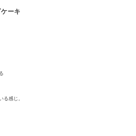
ズケーキ
る
いる感じ。