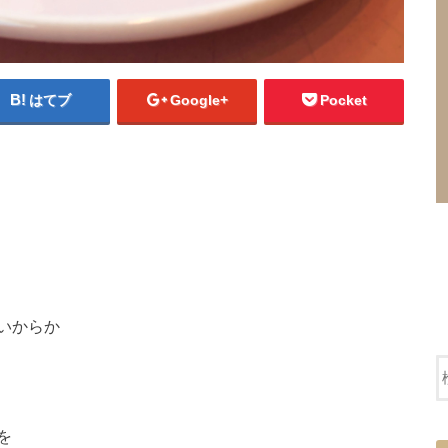
はてブ
Google+
Pocket
いからか
を