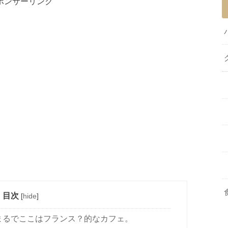
ポンサーリンク
目次
[
hide
]
まるでここはフランス？的なカフェ。