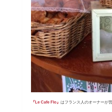
『
Le Cafe Flo』
はフランス人のオーナーが