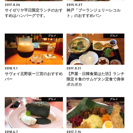
2017.8.26
2019.11.27
サイゼリヤ平日限定ランチのおす
神戸「ブーランジェリーレコル
すめはハンバーグです。
ト」のおすすめパン
グルメ
グルメ
2018.9.1
2017.8.31
サヴォイ北野坂ー三宮のおすすめ
【芦屋・日韓食菜はた坊】ランチ
バー
限定８食のサムゲタン定食で身体
ポカポカ
グルメ
グルメ
2018.6.7
2017.7.14