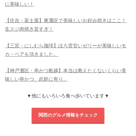
に美味しい！
【住吉・富士屋】東灘区で美味しいお好み焼きはここ！
生スジ肉焼き旨すぎ！
【三宮・にしむら珈琲】ほろ苦甘いゼリーが美味しいモ
カ・ペアを頂きました。
【神戸灘区・串かつ船越】本当は教えたくないくらい美
味しい串かつ、此処に有り。
▼他にもいろいろ食べ歩いています▼
関西のグルメ情報をチェック