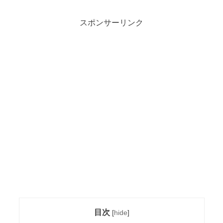
スポンサーリンク
目次
[
hide
]