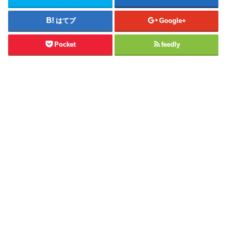
はてブ
Google+
Pocket
feedly