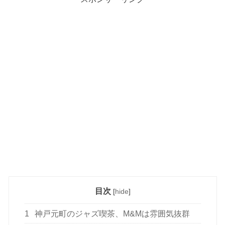
目次
[
hide
]
1
神戸元町のジャズ喫茶、M&Mは雰囲気抜群