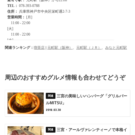
関連ランキング：
喫茶店
|
元町駅（阪神）
、
元町駅（ＪＲ）
、
みなと元町駅
周辺のおすすめグルメ情報も合わせてどうぞ
三宮の美味しいハンバーグ「グリルバー
ルMITSU」
2018.03.30
三宮・アールヴァレンティーノで本格イ