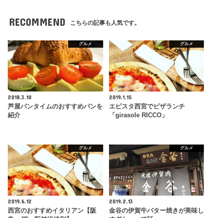
RECOMMEND
こちらの記事も人気です。
グルメ
グルメ
2018.3.10
2019.1.15
芦屋パンタイムのおすすめパンを
エビスタ西宮でピザランチ
紹介
「girasole RICCO」
グルメ
グルメ
2019.6.12
2019.2.13
西宮のおすすめイタリアン【阪
金谷の伊賀牛バター焼きが美味し