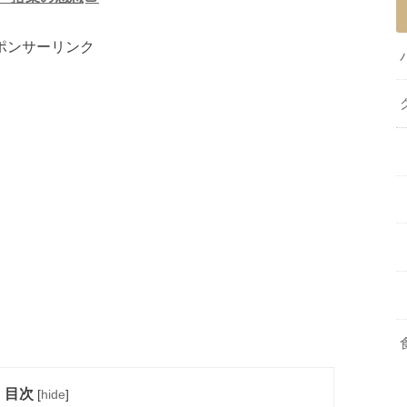
ポンサーリンク
目次
[
hide
]