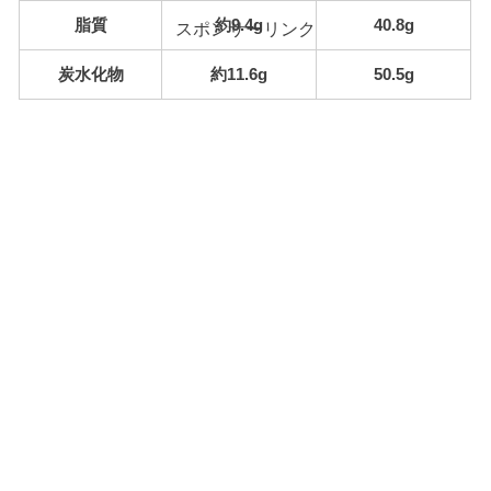
脂質
約9.4g
40.8g
スポンサーリンク
炭水化物
約11.6g
50.5g