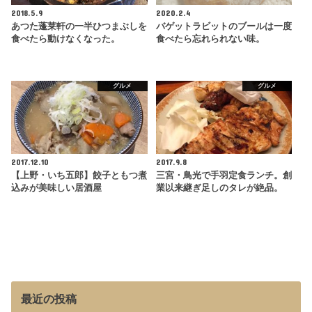
2018.5.9
2020.2.4
あつた蓬莱軒の一半ひつまぶしを
バゲットラビットのブールは一度
食べたら動けなくなった。
食べたら忘れられない味。
グルメ
グルメ
2017.12.10
2017.9.8
【上野・いち五郎】餃子ともつ煮
三宮・鳥光で手羽定食ランチ。創
込みが美味しい居酒屋
業以来継ぎ足しのタレが絶品。
最近の投稿