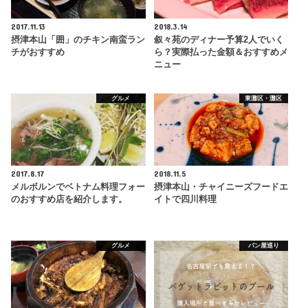
2017.11.13
2018.3.14
摂津本山「囲」のチキン南蛮ラン
叙々苑のディナー予算2人でいく
チがおすすめ
ら？実際払った金額＆おすすめメ
ニュー
グルメ
東灘区・灘区
2017.8.17
2018.11.5
メルボルンでベトナム料理フォー
摂津本山・チャイニーズフードエ
のおすすめ店を紹介します。
イトで四川料理
グルメ
パン屋巡り