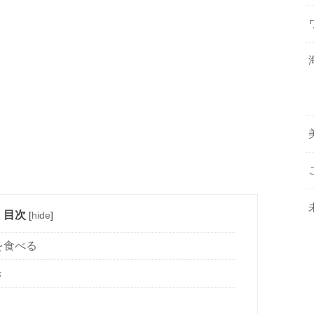
目次
[
hide
]
を食べる
き