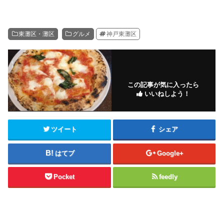
東灘区・灘区
グルメ
神戸東灘区
この記事が気に入ったら
いいねしよう！
ツイート
シェア
はてブ
Google+
Pocket
feedly