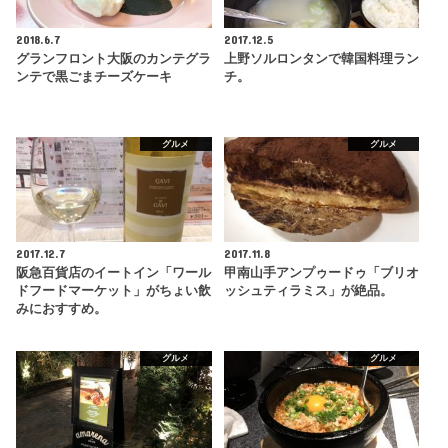
2018.6.7
2017.12.5
グランフロント大阪のカンテグラ
上野ソルロンタンで韓国料理ラン
ンテで黒ごまチーズケーキ
チ。
グルメ
グルメ
2017.12.7
2017.11.8
阪急百貨店のイートイン「ワール
甲南山手アンプゥードゥ「ブリオ
ドフードマーケット」がちょい飲
ッシュティラミス」が絶品。
みにおすすめ。
グルメ
グルメ