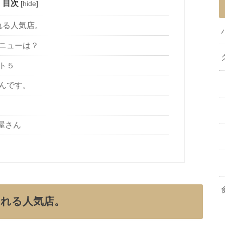
目次
[
hide
]
れる人気店。
ニューは？
ト５
んです。
屋さん
れる人気店。