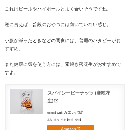
これはビールやハイボールとよく合いそうですね。
逆に言えば、普段のおやつには向いていない感じ。
小腹が減ったときなどの間食には、普通のバタピーがお
すすめ。
また健康に気を使う方には、
素焼き落花生がおすすめ
で
すよ。
スパイシーピーナッツ (麻辣花
生)
カエレバ
posted with
宝島 台湾・中華【食材・珍味】
Amazon