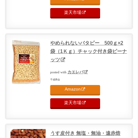
楽天市場
やめられないバタピー 500ｇ×2
袋（1Ｋｇ）チャック付き袋ピーナ
ッツ
カエレバ
posted with
千成商会
Amazon
楽天市場
うす皮付き 無塩・無油・遠赤焙