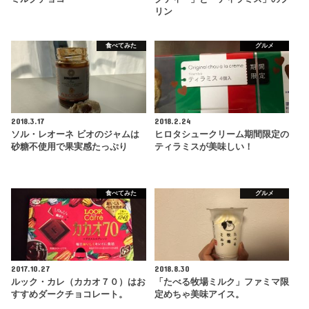
リン
食べてみた
グルメ
2018.3.17
2018.2.24
ソル・レオーネ ビオのジャムは
ヒロタシュークリーム期間限定の
砂糖不使用で果実感たっぷり
ティラミスが美味しい！
食べてみた
グルメ
2017.10.27
2018.8.30
ルック・カレ（カカオ７０）はお
「たべる牧場ミルク」ファミマ限
すすめダークチョコレート。
定めちゃ美味アイス。