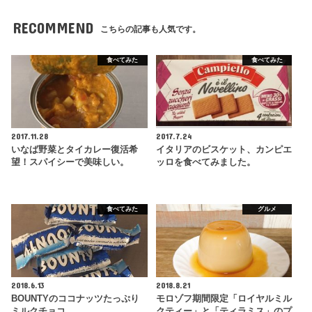
RECOMMEND
こちらの記事も人気です。
食べてみた
食べてみた
2017.11.28
2017.7.24
いなば野菜とタイカレー復活希
イタリアのビスケット、カンピエ
望！スパイシーで美味しい。
ッロを食べてみました。
食べてみた
グルメ
2018.6.13
2018.8.21
BOUNTYのココナッツたっぷり
モロゾフ期間限定「ロイヤルミル
ミルクチョコ
クティー」と「ティラミス」のプ