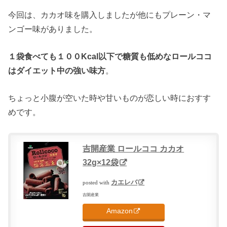
今回は、カカオ味を購入しましたが他にもプレーン・マ
ンゴー味がありました。
１袋食べても１００Kcal以下で糖質も低めなロールココ
はダイエット中の強い味方
。
ちょっと小腹が空いた時や甘いものが恋しい時におすす
めです。
吉開産業 ロールココ カカオ
32g×12袋
カエレバ
posted with
吉開産業
Amazon