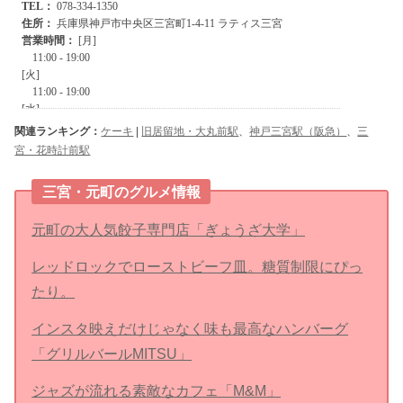
関連ランキング：
ケーキ
|
旧居留地・大丸前駅
、
神戸三宮駅（阪急）
、
三
宮・花時計前駅
三宮・元町のグルメ情報
元町の大人気餃子専門店「ぎょうざ大学」
レッドロックでローストビーフ皿。糖質制限にぴっ
たり。
インスタ映えだけじゃなく味も最高なハンバーグ
「グリルバールMITSU」
ジャズが流れる素敵なカフェ「M&M」