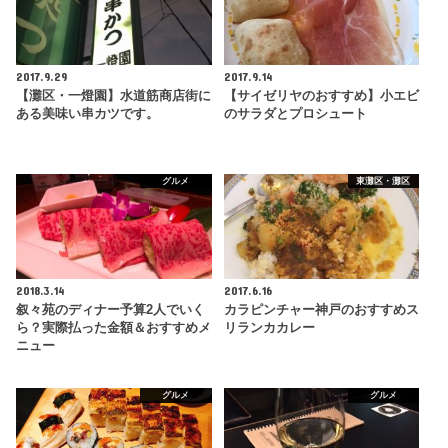
2017.9.29
2017.9.14
【灘区・一燈園】水道筋商店街に
【サイゼリヤのおすすめ】小エビ
ある美味い串カツです。
のサラダとプロシュート
グルメ
東灘区・灘区
2018.3.14
2017.6.16
叙々苑のディナー予算2人でいく
カラピンチャー神戸のおすすめス
ら？実際払った金額＆おすすめメ
リランカカレー
ニュー
グルメ
グルメ