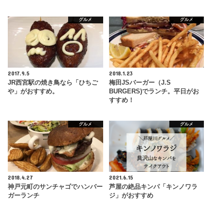
グルメ
グルメ
2017.9.5
2018.1.23
JR西宮駅の焼き鳥なら「ひちご
梅田JSバーガー（J.S
や」がおすすめ。
BURGERS)でランチ。平日がお
すすめ！
グルメ
グルメ
2018.4.27
2021.6.15
神戸元町のサンチャゴでハンバー
芦屋の絶品キンパ「キンノワラ
ガーランチ
ジ」がおすすめ