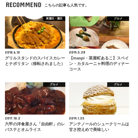
RECOMMEND
こちらの記事も人気です。
東灘区・灘区
グルメ
2018.6.12
2019.5.28
グリルスタンドのスパイスカレー
【maspi・茶屋町あるこ】スペイ
とナポリタン（移転されました）
ン・カタルーニャ料理のディナー
コース
グルメ
グルメ
2017.10.2
2019.1.25
六甲の洋食屋さん「自由軒」のレ
アンテノールのシュークリームは
バステとオムライス
甘さ控えめで美味しい