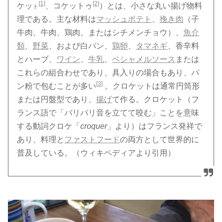
[1]
[2]
ケッ
、コケットゥ
）とは、小さな丸い揚げ物料
ト
理である。主な材料は
マッシュポテト
、
挽き肉
（子
牛肉、牛肉、鶏肉、またはシチメンチョウ）、
魚介
類
、
野菜
、および白パン、
鶏卵
、
タマネギ
、香辛料
とハーブ、
ワイン
、
牛乳
、
ベシャメルソース
または
これらの組合わせであり、具入りの場合もあり、パ
[3]
ン粉で包むことが多い
。クロケットは通常円筒形
または円盤型であり、
揚げ
て作る。クロケット（フ
ランス語で「バリバリ音を立てて咬む」ことを意味
する動詞クロケ「
croquer
」より）はフランス発祥で
あり、料理と
ファストフード
の両方として世界的に
普及している。（ウィキペディアより引用）