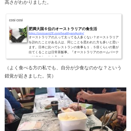
高さがわかりました。
cosi cosi
肥満大国６位のオーストラリアの食生活
https://croissant28.com/healthyandjunky/
オーストラリアの人って太ってる人多くない？オーストラリア
を訪れたことがある人は、同じことを思われた方も多いと思い
ます。日本に比べてレストランの食事も１．５倍くらいの量が
出てくることは日常茶飯事。『オーストラリアのホームパーテ
ィはすごかった！食べる...
（よく食べる方の私でも、自分が少食なのかな？という
錯覚が起きました。笑）