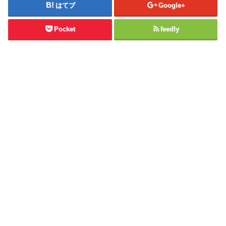
はてブ
Google+
Pocket
feedly