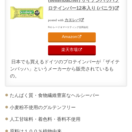
(seitenbacher) ザイテンバッハプ
ロテインバー12本入り (バニラ)
カエレバ
posted with
Fitトレード＆マーケティング合同会社
Amazon
楽天市場
日本でも買えるドイツのプロテインバーが「ザイテ
ンバッハ」というメーカーから販売されているも
の。
たんぱく質・食物繊維豊富なヘルシーバー
小麦粉不使用のグルテンフリー
人工甘味料・着色料・香料不使用
原料は１００％植物由来