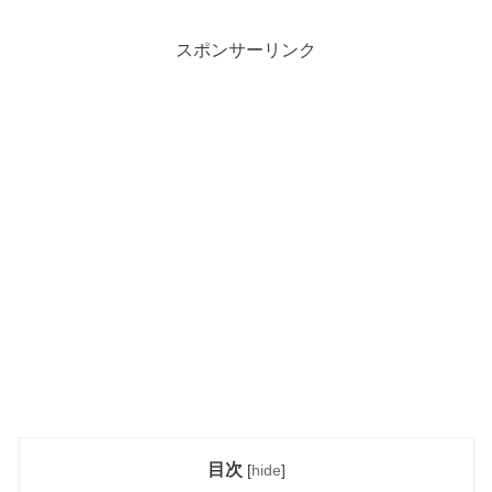
スポンサーリンク
目次
[
hide
]