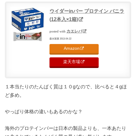
ウイダーinバー プロテイン バニラ
(12本入×1箱)
カエレバ
posted with
森永製菓 2013-04-22
Amazon
楽天市場
１本当たりのたんぱく質は１０gなので、比べると４gほ
ど多め。
やっぱり体格の違いもあるのかな？
海外のプロテインバーは日本の製品よりも、一本あたり