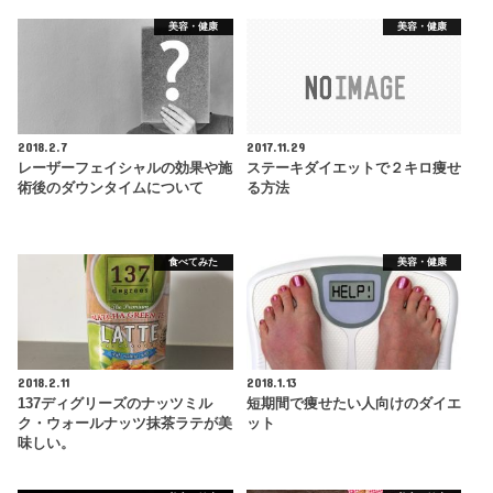
美容・健康
美容・健康
2018.2.7
2017.11.29
レーザーフェイシャルの効果や施
ステーキダイエットで２キロ痩せ
術後のダウンタイムについて
る方法
食べてみた
美容・健康
2018.2.11
2018.1.13
137ディグリーズのナッツミル
短期間で痩せたい人向けのダイエ
ク・ウォールナッツ抹茶ラテが美
ット
味しい。