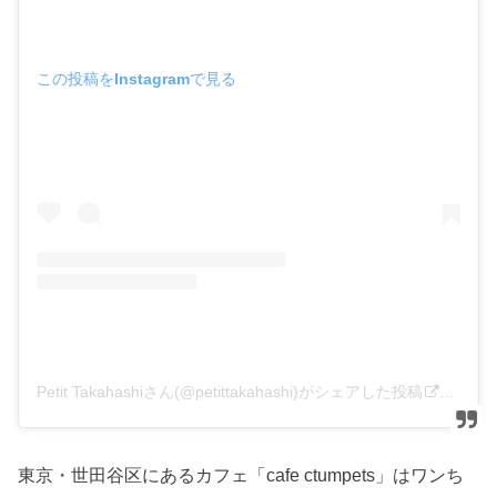
この投稿をInstagramで見る
Petit Takahashiさん(@petittakahashi)がシェアした投稿
–
201
東京・世田谷区にあるカフェ「cafe ctumpets」はワンち