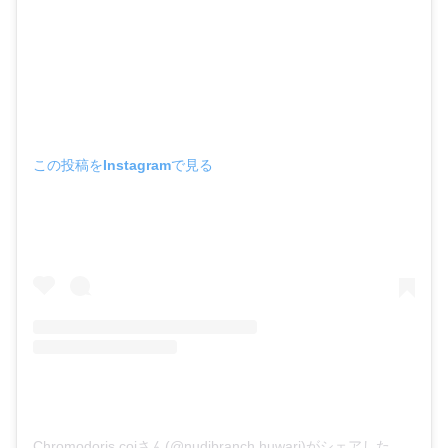
この投稿をInstagramで見る
Chromodoris coiさん(@nudibranch.huwari)がシェアした投稿