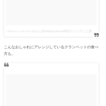
r e b e c c a r o s eさん(@rebeccarose89)がシェアした投稿
–
1
こんなおしゃれにアレンジしているクランペットの食べ
方も。