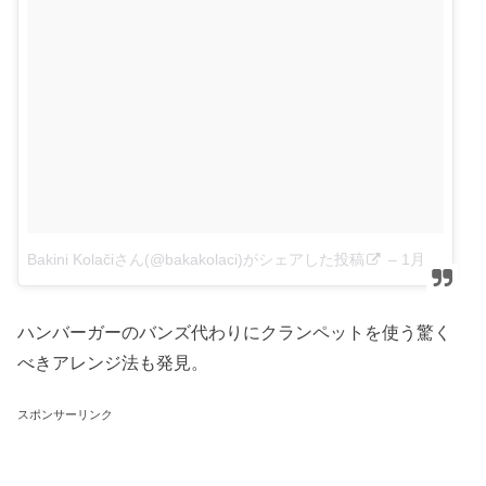
Bakini Kolačiさん(@bakakolaci)がシェアした投稿
–
1月 22, 2018 at 6:07午前 PST
ハンバーガーのバンズ代わりにクランペットを使う驚く
べきアレンジ法も発見。
スポンサーリンク