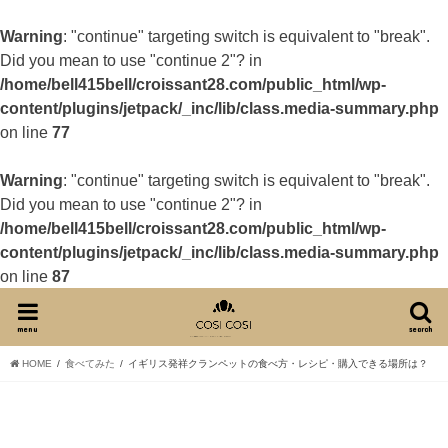
Warning
: "continue" targeting switch is equivalent to "break".
Did you mean to use "continue 2"? in
/home/bell415bell/croissant28.com/public_html/wp-
content/plugins/jetpack/_inc/lib/class.media-summary.php
on line
77
Warning
: "continue" targeting switch is equivalent to "break".
Did you mean to use "continue 2"? in
/home/bell415bell/croissant28.com/public_html/wp-
content/plugins/jetpack/_inc/lib/class.media-summary.php
on line
87
menu
search
HOME
食べてみた
イギリス発祥クランペットの食べ方・レシピ・購入できる場所は？