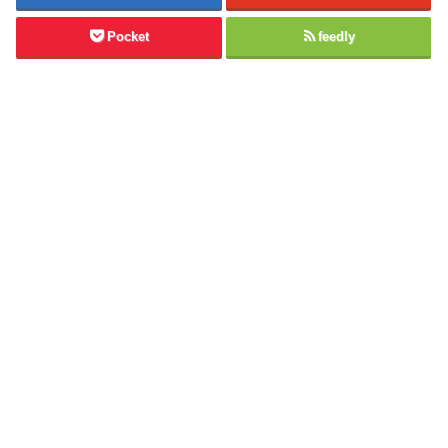
Pocket
feedly